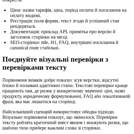
Ціни: назви тарифів, ціна, період оплати й посилання на
оплату видимі.
Реєстрація: поля форми, текст згоди й успішний стан
рендеряться.
Документація: приклад API, примітка про версію й
заголовок сторінки на місці.
SEO-сторінки: title, H1, FAQ, внутрішні посилання й
canonical route стабільні.
Поєднуйте візуальні перевірки з
перевірками тексту
Порівняння знімків добре показує зсув верстки, відсутні
блоки й поламані адаптивні стани. Текстові перевірки краще
працюють там, де ризик у конкретному значенні: ціні, назві
продукту, юридичному формулюванні, FAQ або локалізованій
фразі, яка має лишатися на сторінці.
Найсильніший сценарій використовує обидва підходи.
Візуальне порівняння показує, що змінилося. Перевірки
тексту роблять критичний вміст явним і знижують ризик, що
шаблон тихо прибере важливі слова зі сторінки.