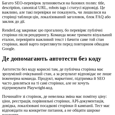
Багато SEO-перевірок зупиняються на базових полях: title,
description, canonical URL, robots tags і статусі відповіді. Це
важливо, але такі перевірки не показують, чи лишилися на
сторінці таблиця цін, локалізований заголовок, блок FAQ або
заклик до дії.
RenderLog закриває цю прогалину, бо перевіряє публічні
сторінки після рендерингу. Команда може тримати візуальний
еталон, перевіряти важливий текст і бачити саме той стан
сторінки, який варто переглянути перед повторним обходом
Google.
Де допомагають автотести без коду
Автотести без коду корисні там, де публічна сторінка має
зрозумілий очікуваний стан, а за результат відповідає не лише
інженерна команда. Продукт, маркетинг, підтримка й SEO
часто дивляться на ті самі сторінки, але не хочуть
підтримувати Playwright-код.
Починайте зі сторінок, де невелика зміна має помітну ціну:
ціни, реєстрація, порівняльні сторінки, API-документація,
довідка, локалізовані посадкові сторінки й кампанії. Тест має
відповідати на конкретне питання, а не обіцяти широке
покриття.