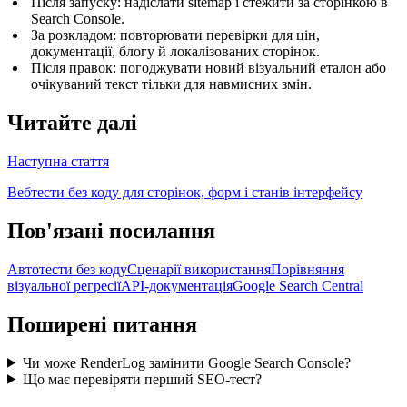
Після запуску: надіслати sitemap і стежити за сторінкою в
Search Console.
За розкладом: повторювати перевірки для цін,
документації, блогу й локалізованих сторінок.
Після правок: погоджувати новий візуальний еталон або
очікуваний текст тільки для навмисних змін.
Читайте далі
Наступна стаття
Вебтести без коду для сторінок, форм і станів інтерфейсу
Пов'язані посилання
Автотести без коду
Сценарії використання
Порівняння
візуальної регресії
API-документація
Google Search Central
Поширені питання
Чи може RenderLog замінити Google Search Console?
Що має перевіряти перший SEO-тест?