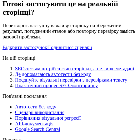
Готові застосувати це на реальній
сторінці?
Перетворіть наступну важливу сторінку на збережений
результат, погоджений еталон або повторну перевірку замість
разової проблеми.
Відкрити застосунок
Подивитися сценарії
На цій сторінці
SEO-тестам потрібен стан сторінки, а не лише метадані
Де допомагають автотести без коду
Поєднуйте візуальні перевірки з перевірками тексту
Практичний процес SEO-моніторингу
Пов'язані посилання
Автотести без коду
Сценарії використання
Порівняння візуальної регресії
API-документація
Google Search Central
Продукт