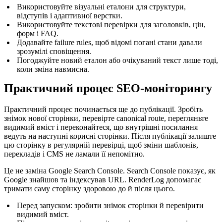
Використовуйте візуальні еталони для структури,
відступів і адаптивної верстки.
Використовуйте текстові перевірки для заголовків, цін,
форм і FAQ.
Додавайте failure rules, щоб відомі погані стани давали
зрозумілі сповіщення.
Погоджуйте новий еталон або очікуваний текст лише тоді,
коли зміна навмисна.
Практичний процес SEO-моніторингу
Практичний процес починається ще до публікації. Зробіть
знімок нової сторінки, перевірте canonical route, перегляньте
видимий вміст і переконайтеся, що внутрішні посилання
ведуть на наступні корисні сторінки. Після публікації залиште
цю сторінку в регулярній перевірці, щоб зміни шаблонів,
перекладів і CMS не ламали її непомітно.
Це не заміна Google Search Console. Search Console показує, як
Google знайшов та індексував URL. RenderLog допомагає
тримати саму сторінку здоровою до й після цього.
Перед запуском: зробити знімок сторінки й перевірити
видимий вміст.