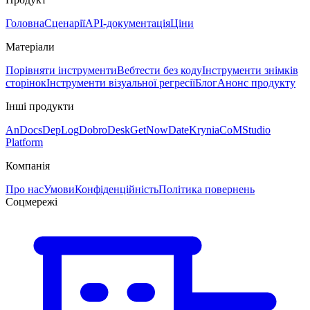
Головна
Сценарії
API-документація
Ціни
Матеріали
Порівняти інструменти
Вебтести без коду
Інструменти знімків
сторінок
Інструменти візуальної регресії
Блог
Анонс продукту
Інші продукти
AnDocs
DepLog
DobroDesk
GetNowDate
Krynia
CoMStudio
Platform
Компанія
Про нас
Умови
Конфіденційність
Політика повернень
Соцмережі