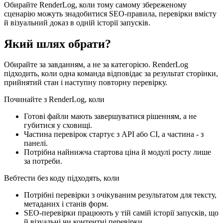
Обирайте RenderLog, коли тому самому збереженому
сценарію можуть знадобитися SEO-правила, перевірки вмісту
й візуальний доказ в одній історії запусків.
Який шлях обрати?
Обирайте за завданням, а не за категорією. RenderLog
підходить, коли одна команда відповідає за результат сторінки,
прийнятий стан і наступну повторну перевірку.
Починайте з RenderLog, коли
Готові файли мають завершуватися рішенням, а не
губитися у сховищі.
Частина перевірок стартує з API або CI, а частина - з
панелі.
Потрібна найнижча стартова ціна й модулі росту лише
за потреби.
Вебтести без коду підходять, коли
Потрібні перевірки з очікуваним результатом для тексту,
метаданих і станів форм.
SEO-перевірки працюють у тій самій історії запусків, що
й візуальні чи контентні перевірки.