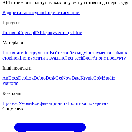
API і тримайте наступну важливу зміну готовою до перегляду.
Відкрити застосунок
Подивитися ціни
Продукт
Головна
Сценарії
API-документація
Ціни
Матеріали
Порівняти інструменти
Вебтести без коду
Інструменти знімків
сторінок
Інструменти візуальної регресії
Блог
Анонс продукту
Інші продукти
AnDocs
DepLog
DobroDesk
GetNowDate
Krynia
CoMStudio
Platform
Компанія
Про нас
Умови
Конфіденційність
Політика повернень
Соцмережі