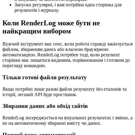
Запуски регулярні, і вам потрібна одна сторінка для
результатів і журналу.
Коли RenderLog може бути не
найкращим вибором
Вужчий інструмент має сенс, коли робота справді закінчується
файлом, збиранням даних або власною браузерною
автоматизацією. RenderLog потрібен тоді, коли результат
сторінки має лишатися видимим, порівнюваним і готовим до
перегляду командою.
Тільки готові файли результату
Якщо потрібні лише разові файли результату без еталонів та
історії, легший API буде простішим.
Збирання даних або обхід сайтів
RenderLog зосереджується на візуальних результатах і змінах, а
не на автоматичному збиранні вмісту чи даних.
Повний парк автоматизації