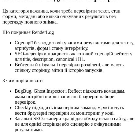
Ця категорія важлива, коли треба перевірити текст, стан
форми, метадані або кілька очікуваних результатів без
перегляду повного знімка.
Що покриває RenderLog
Сценарії без коду з очікуваними результатами для тексту,
атрибутів, форм і стану інтерфейсу.
SEO-перевірки працюють як готовий сценарій вебтесту
для title, description, canonical і H1.
Вебтести й візуальні перевірки розділені, але мають
спільну сторінку, мітки й історію запусків.
З чим порівнювати
BugBug, Ghost Inspector і Reflect підходять командам,
яким потрібні ширші записані браузерні набори
перевірок.
Checkly підходить інженерним командам, які хочуть
вести браузерні перевірки як моніторинг у коді.
Загальні SEO-сканери кращі для обходу всього сайту, але
не для однієї сторінки або сценарію з очікуваними
результатами.