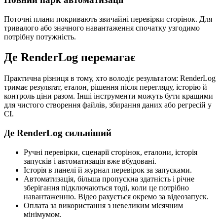
Поточні плани покривають звичайні перевірки сторінок. Для
тривалого або значного навантаження спочатку узгодимо
потрібну потужність.
Де RenderLog перемагає
Практична різниця в тому, хто володіє результатом: RenderLog
тримає результат, еталон, рішення після перегляду, історію й
контроль ціни разом. Інші інструменти можуть бути кращими
для чистого створення файлів, збирання даних або регресій у
CI.
Де RenderLog сильніший
Ручні перевірки, сценарії сторінок, еталони, історія
запусків і автоматизація вже вбудовані.
Історія в панелі й журнал перевірок за запусками.
Автоматизація, більша пропускна здатність і річне
зберігання підключаються тоді, коли це потрібно
навантаженню. Відео рахується окремо за відеозапуск.
Оплата за використання з невеликим місячним
мінімумом.