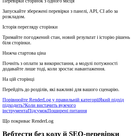
Перевірки сторінок з одного місця
Запускайте збережені перевірки з панелі, API, CI або за
розкладом.
Історія перегляду сторінки
Тримайте погоджений стан, новий результат і історію рішень
біля сторінки.
Нижча стартова ціна
Почніть з оплати за використання, а модулі потужності
додавайте лише тоді, коли зростає навантаження.
На цій сторінці
Перейдіть до розділів, які важливі для вашого сценарію.
Порівнюйте RenderLog у правильній категорії
Який підхід
підходить?
Коли вистачить вужчого
інструмента
Підсумок
Поширені питання
Що покриває RenderLog
Вебтести без коду й SEO-перевірки