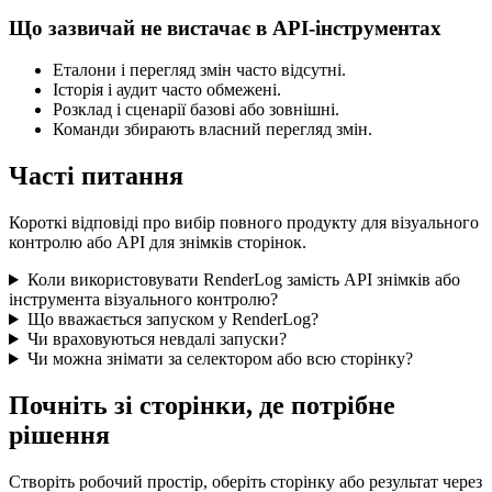
Що зазвичай не вистачає в API-інструментах
Еталони і перегляд змін часто відсутні.
Історія і аудит часто обмежені.
Розклад і сценарії базові або зовнішні.
Команди збирають власний перегляд змін.
Часті питання
Короткі відповіді про вибір повного продукту для візуального
контролю або API для знімків сторінок.
Коли використовувати RenderLog замість API знімків або
інструмента візуального контролю?
Що вважається запуском у RenderLog?
Чи враховуються невдалі запуски?
Чи можна знімати за селектором або всю сторінку?
Почніть зі сторінки, де потрібне
рішення
Створіть робочий простір, оберіть сторінку або результат через