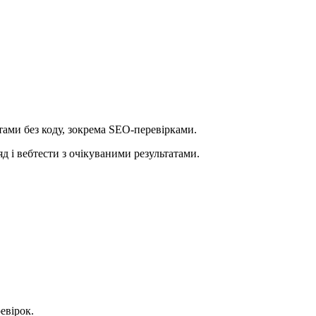
тами без коду, зокрема SEO-перевірками.
яд і вебтести з очікуваними результатами.
евірок.