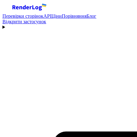
Перевірки сторінок
API
Ціни
Порівняння
Блог
Відкрити застосунок