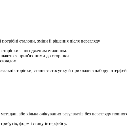
 потрібні еталони, зміни й рішення після перегляду.
и сторінки з погодженим еталоном.
 лишаються прив'язаними до сторінки.
озкладом.
еальні сторінки, стани застосунку й приклади з набору інтерфей
 метадані або кілька очікуваних результатів без перегляду повног
атрибутів, форм і стану інтерфейсу.