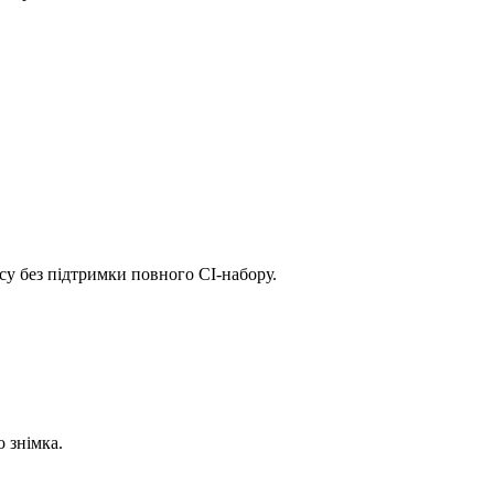
су без підтримки повного CI-набору.
о знімка.