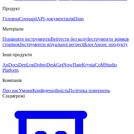
Продукт
Головна
Сценарії
API-документація
Ціни
Матеріали
Порівняти інструменти
Вебтести без коду
Інструменти знімків
сторінок
Інструменти візуальної регресії
Блог
Анонс продукту
Інші продукти
AnDocs
DepLog
DobroDesk
GetNowDate
Krynia
CoMStudio
Platform
Компанія
Про нас
Умови
Конфіденційність
Політика повернень
Соцмережі