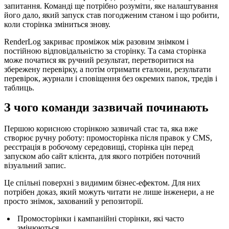
запитання. Команді ще потрібно розуміти, яке налаштування
його дало, який запуск став погодженим станом і що робити,
коли сторінка зміниться знову.
RenderLog закриває проміжок між разовим знімком і
постійною відповідальністю за сторінку. Та сама сторінка
може початися як ручний результат, перетворитися на
збережену перевірку, а потім отримати еталони, результати
перевірок, журнали і сповіщення без окремих папок, тредів і
таблиць.
З чого команди зазвичай починають
Першою корисною сторінкою зазвичай стає та, яка вже
створює ручну роботу: промосторінка після правок у CMS,
реєстрація в робочому середовищі, сторінка цін перед
запуском або сайт клієнта, для якого потрібен поточний
візуальний запис.
Це спільні поверхні з видимим бізнес-ефектом. Для них
потрібен доказ, який можуть читати не лише інженери, а не
просто знімок, захований у репозиторії.
Промосторінки і кампанійні сторінки, які часто
змінюються.