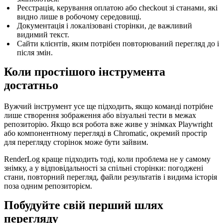
Реєстрація, керування оплатою або checkout зі станами, які
видно лише в робочому середовищі.
Документація і локалізовані сторінки, де важливий
видимий текст.
Сайти клієнтів, яким потрібен повторюваний перегляд до і
після змін.
Коли простішого інструмента
достатньо
Вужчий інструмент усе ще підходить, якщо команді потрібне
лише створення зображення або візуальні тести в межах
репозиторію. Якщо вся робота вже живе у знімках Playwright
або компонентному перегляді в Chromatic, окремий простір
для перегляду сторінок може бути зайвим.
RenderLog краще підходить тоді, коли проблема не у самому
знімку, а у відповідальності за спільні сторінки: погоджені
стани, повторний перегляд, файли результатів і видима історія
поза одним репозиторієм.
Побудуйте свій перший шлях
перегляду