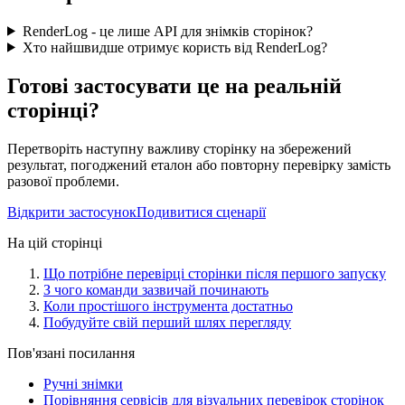
RenderLog - це лише API для знімків сторінок?
Хто найшвидше отримує користь від RenderLog?
Готові застосувати це на реальній
сторінці?
Перетворіть наступну важливу сторінку на збережений
результат, погоджений еталон або повторну перевірку замість
разової проблеми.
Відкрити застосунок
Подивитися сценарії
На цій сторінці
Що потрібне перевірці сторінки після першого запуску
З чого команди зазвичай починають
Коли простішого інструмента достатньо
Побудуйте свій перший шлях перегляду
Пов'язані посилання
Ручні знімки
Порівняння сервісів для візуальних перевірок сторінок