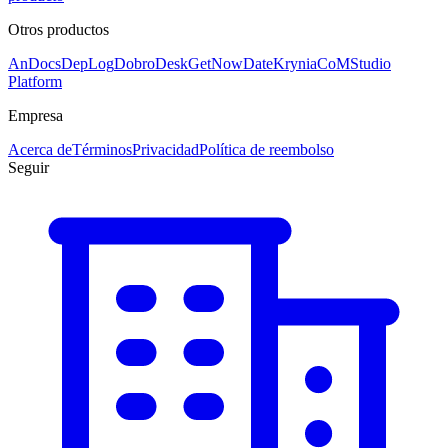
Otros productos
AnDocs
DepLog
DobroDesk
GetNowDate
Krynia
CoMStudio
Platform
Empresa
Acerca de
Términos
Privacidad
Política de reembolso
Seguir