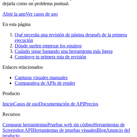
dejarla como un problema puntual.
Abrir la app
Ver casos de uso
En esta página
Qué necesita una revisión de página después de la primera
ejecución
Dónde suelen empezar los equipos
Cuándo sigue bastando una herramienta más ligera
Construye tu primera ruta de revisión
Enlaces relacionados
Capturas visuales manuales
Comparativa de APIs de render
Producto
Inicio
Casos de uso
Documentación de API
Precios
Recursos
Comparar herramientas
Pruebas web sin código
Herramientas de
Screenshot API
Herramientas de pruebas visuales
Blog
Anuncio del
producto