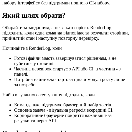
набору інтерфейсу без підтримки повного CI-набору.
Який шлях обрати?
Обирайте за завданням, а не за категорією. RenderLog
підходить, коли одна команда відповідає за результат сторінки,
прийнятий стан і наступну повторну перевірку.
Починайте з RenderLog, коли
Готові файли мають завершуватися рішенням, а не
губитися у сховищі.
Частина перевірок стартує з API або CI, а частина - з
панелі.
Потрібна найнижча стартова ціна й модулі росту лише
за потреби.
Набір візуального тестування підходить, коли
Команда вже підтримує браузерний набір тестів.
Основна задача - візуальна регресія всередині CI.
Корпоративне браузерне покриття важливіше за
результати через API.