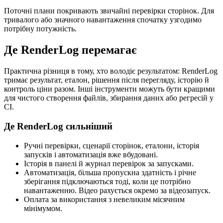
Поточні плани покривають звичайні перевірки сторінок. Для
тривалого або значного навантаження спочатку узгодимо
потрібну потужність.
Де RenderLog перемагає
Практична різниця в тому, хто володіє результатом: RenderLog
тримає результат, еталон, рішення після перегляду, історію й
контроль ціни разом. Інші інструменти можуть бути кращими
для чистого створення файлів, збирання даних або регресій у
CI.
Де RenderLog сильніший
Ручні перевірки, сценарії сторінок, еталони, історія
запусків і автоматизація вже вбудовані.
Історія в панелі й журнал перевірок за запусками.
Автоматизація, більша пропускна здатність і річне
зберігання підключаються тоді, коли це потрібно
навантаженню. Відео рахується окремо за відеозапуск.
Оплата за використання з невеликим місячним
мінімумом.