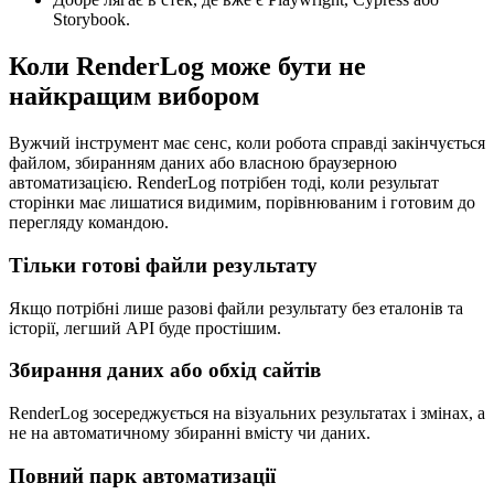
Storybook.
Коли RenderLog може бути не
найкращим вибором
Вужчий інструмент має сенс, коли робота справді закінчується
файлом, збиранням даних або власною браузерною
автоматизацією. RenderLog потрібен тоді, коли результат
сторінки має лишатися видимим, порівнюваним і готовим до
перегляду командою.
Тільки готові файли результату
Якщо потрібні лише разові файли результату без еталонів та
історії, легший API буде простішим.
Збирання даних або обхід сайтів
RenderLog зосереджується на візуальних результатах і змінах, а
не на автоматичному збиранні вмісту чи даних.
Повний парк автоматизації