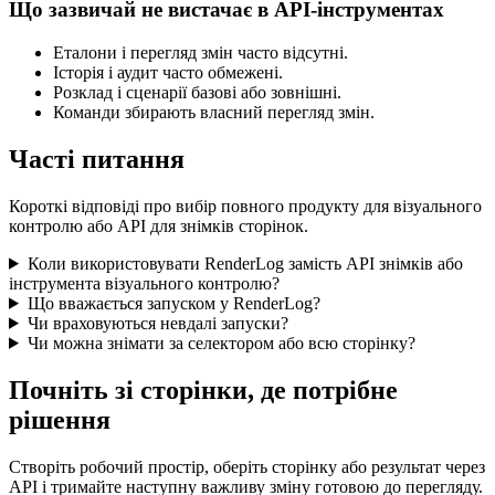
Що зазвичай не вистачає в API-інструментах
Еталони і перегляд змін часто відсутні.
Історія і аудит часто обмежені.
Розклад і сценарії базові або зовнішні.
Команди збирають власний перегляд змін.
Часті питання
Короткі відповіді про вибір повного продукту для візуального
контролю або API для знімків сторінок.
Коли використовувати RenderLog замість API знімків або
інструмента візуального контролю?
Що вважається запуском у RenderLog?
Чи враховуються невдалі запуски?
Чи можна знімати за селектором або всю сторінку?
Почніть зі сторінки, де потрібне
рішення
Створіть робочий простір, оберіть сторінку або результат через
API і тримайте наступну важливу зміну готовою до перегляду.