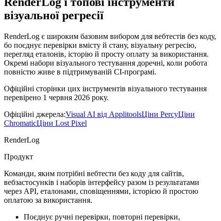
RenderLog і топові інструменти
візуальної регресії
RenderLog є широким базовим вибором для вебтестів без коду,
бо поєднує перевірки вмісту й стану, візуальну регресію,
перегляд еталонів, історію й просту оплату за використання.
Окремі набори візуального тестування доречні, коли робота
повністю живе в підтримуваній CI-програмі.
Офіційні сторінки цих інструментів візуального тестування
перевірено 1 червня 2026 року.
Офіційні джерела:
Visual AI від Applitools
Ціни Percy
Ціни
Chromatic
Ціни Lost Pixel
RenderLog
Продукт
Команди, яким потрібні вебтести без коду для сайтів,
вебзастосунків і наборів інтерфейсу разом із результатами
через API, еталонами, сповіщеннями, історією й простою
оплатою за використання.
Поєднує ручні перевірки, повторні перевірки,