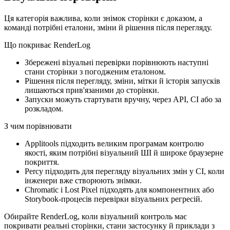
Ця категорія важлива, коли знімок сторінки є доказом, а
команді потрібні еталони, зміни й рішення після перегляду.
Що покриває RenderLog
Збережені візуальні перевірки порівнюють наступні
стани сторінки з погодженим еталоном.
Рішення після перегляду, зміни, мітки й історія запусків
лишаються прив'язаними до сторінки.
Запуски можуть стартувати вручну, через API, CI або за
розкладом.
З чим порівнювати
Applitools підходить великим програмам контролю
якості, яким потрібні візуальний ШІ й широке браузерне
покриття.
Percy підходить для перегляду візуальних змін у CI, коли
інженери вже створюють знімки.
Chromatic і Lost Pixel підходять для компонентних або
Storybook-процесів перевірки візуальних регресій.
Обирайте RenderLog, коли візуальний контроль має
покривати реальні сторінки, стани застосунку й приклади з