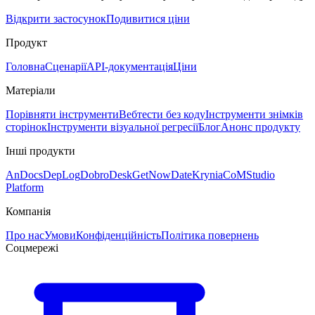
Відкрити застосунок
Подивитися ціни
Продукт
Головна
Сценарії
API-документація
Ціни
Матеріали
Порівняти інструменти
Вебтести без коду
Інструменти знімків
сторінок
Інструменти візуальної регресії
Блог
Анонс продукту
Інші продукти
AnDocs
DepLog
DobroDesk
GetNowDate
Krynia
CoMStudio
Platform
Компанія
Про нас
Умови
Конфіденційність
Політика повернень
Соцмережі