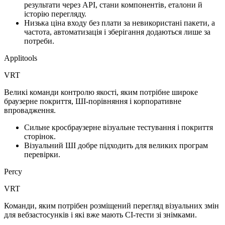
результати через API, стани компонентів, еталони й
історію перегляду.
Низька ціна входу без плати за невикористані пакети, а
частота, автоматизація і зберігання додаються лише за
потреби.
Applitools
VRT
Великі команди контролю якості, яким потрібне широке
браузерне покриття, ШІ-порівняння і корпоративне
впровадження.
Сильне кросбраузерне візуальне тестування і покриття
сторінок.
Візуальний ШІ добре підходить для великих програм
перевірки.
Percy
VRT
Команди, яким потрібен розміщений перегляд візуальних змін
для вебзастосунків і які вже мають CI-тести зі знімками.