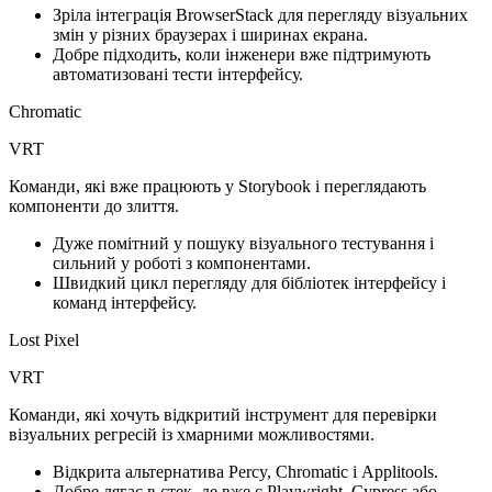
Зріла інтеграція BrowserStack для перегляду візуальних
змін у різних браузерах і ширинах екрана.
Добре підходить, коли інженери вже підтримують
автоматизовані тести інтерфейсу.
Chromatic
VRT
Команди, які вже працюють у Storybook і переглядають
компоненти до злиття.
Дуже помітний у пошуку візуального тестування і
сильний у роботі з компонентами.
Швидкий цикл перегляду для бібліотек інтерфейсу і
команд інтерфейсу.
Lost Pixel
VRT
Команди, які хочуть відкритий інструмент для перевірки
візуальних регресій із хмарними можливостями.
Відкрита альтернатива Percy, Chromatic і Applitools.
Добре лягає в стек, де вже є Playwright, Cypress або