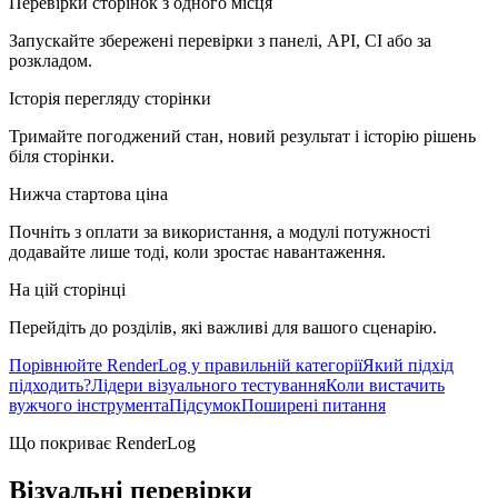
Перевірки сторінок з одного місця
Запускайте збережені перевірки з панелі, API, CI або за
розкладом.
Історія перегляду сторінки
Тримайте погоджений стан, новий результат і історію рішень
біля сторінки.
Нижча стартова ціна
Почніть з оплати за використання, а модулі потужності
додавайте лише тоді, коли зростає навантаження.
На цій сторінці
Перейдіть до розділів, які важливі для вашого сценарію.
Порівнюйте RenderLog у правильній категорії
Який підхід
підходить?
Лідери візуального тестування
Коли вистачить
вужчого інструмента
Підсумок
Поширені питання
Що покриває RenderLog
Візуальні перевірки