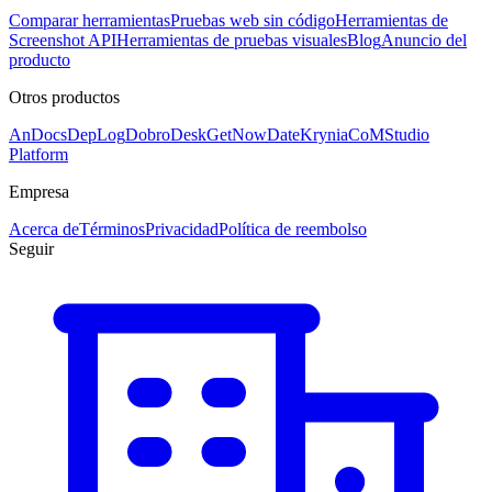
Comparar herramientas
Pruebas web sin código
Herramientas de
Screenshot API
Herramientas de pruebas visuales
Blog
Anuncio del
producto
Otros productos
AnDocs
DepLog
DobroDesk
GetNowDate
Krynia
CoMStudio
Platform
Empresa
Acerca de
Términos
Privacidad
Política de reembolso
Seguir