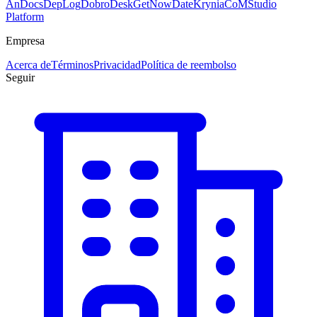
AnDocs
DepLog
DobroDesk
GetNowDate
Krynia
CoMStudio
Platform
Empresa
Acerca de
Términos
Privacidad
Política de reembolso
Seguir