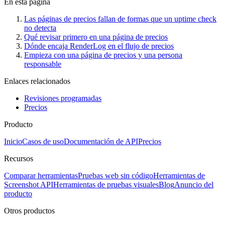
En esta página
Las páginas de precios fallan de formas que un uptime check
no detecta
Qué revisar primero en una página de precios
Dónde encaja RenderLog en el flujo de precios
Empieza con una página de precios y una persona
responsable
Enlaces relacionados
Revisiones programadas
Precios
Producto
Inicio
Casos de uso
Documentación de API
Precios
Recursos
Comparar herramientas
Pruebas web sin código
Herramientas de
Screenshot API
Herramientas de pruebas visuales
Blog
Anuncio del
producto
Otros productos