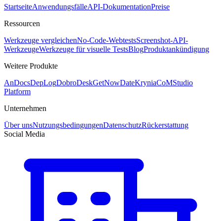
Startseite
Anwendungsfälle
API-Dokumentation
Preise
Ressourcen
Werkzeuge vergleichen
No-Code-Webtests
Screenshot-API-
Werkzeuge
Werkzeuge für visuelle Tests
Blog
Produktankündigung
Weitere Produkte
AnDocs
DepLog
DobroDesk
GetNowDate
Krynia
CoMStudio
Platform
Unternehmen
Über uns
Nutzungsbedingungen
Datenschutz
Rückerstattung
Social Media